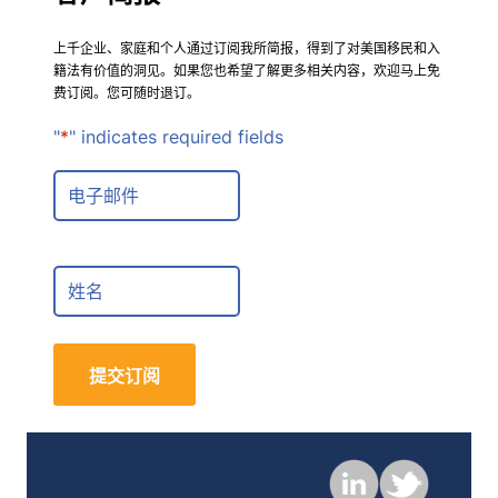
上千企业、家庭和个人通过订阅我所简报，得到了对美国移民和入
籍法有价值的洞见。如果您也希望了解更多相关内容，欢迎马上免
费订阅。您可随时退订。
"
*
" indicates required fields
E
m
a
i
F
l
u
*
l
l
N
a
m
e