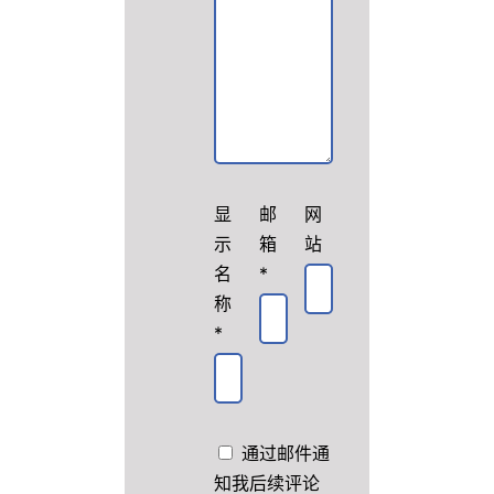
显
邮
网
示
箱
站
名
*
称
*
通过邮件通
知我后续评论