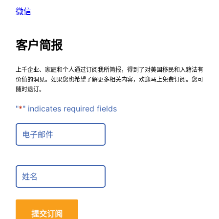
微信
客户简报
上千企业、家庭和个人通过订阅我所简报，得到了对美国移民和入籍法有
价值的洞见。如果您也希望了解更多相关内容，欢迎马上免费订阅。您可
随时退订。
"
*
" indicates required fields
E
m
a
i
F
l
u
*
l
l
提交订阅