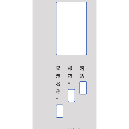
显
邮
网
示
箱
站
名
*
称
*