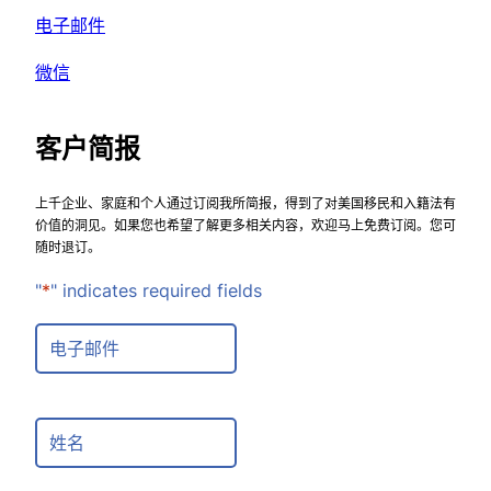
电子邮件
微信
客户简报
上千企业、家庭和个人通过订阅我所简报，得到了对美国移民和入籍法有
价值的洞见。如果您也希望了解更多相关内容，欢迎马上免费订阅。您可
随时退订。
"
*
" indicates required fields
E
m
a
i
F
l
u
*
l