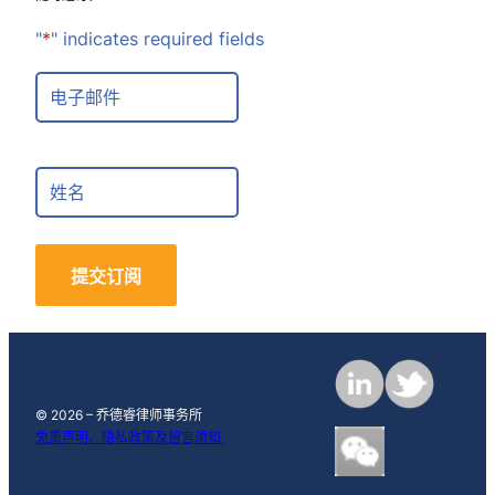
"
*
" indicates required fields
E
m
a
i
F
l
u
*
l
l
N
a
m
e
© 2026 – 乔德睿律师事务所
免责声明、隐私政策及留言须知