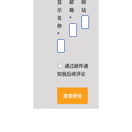
显
邮
网
示
箱
站
名
*
称
*
通过邮件通
知我后续评论