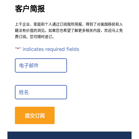
客户简报
上千企业、家庭和个人通过订阅我所简报，得到了对美国移民和入
籍法有价值的洞见。如果您也希望了解更多相关内容，欢迎马上免
费订阅。您可随时退订。
"
*
" indicates required fields
E
m
a
i
F
l
u
*
l
l
提交订阅
N
a